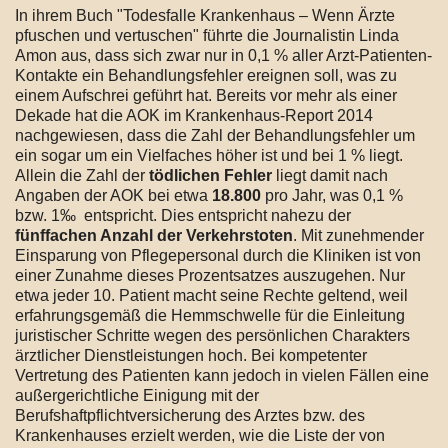
In ihrem Buch "Todesfalle Krankenhaus – Wenn Ärzte
pfuschen und vertuschen" führte die Journalistin Linda
Amon aus, dass sich zwar nur in 0,1 % aller Arzt-Patienten-
Kontakte ein Behandlungsfehler ereignen soll, was zu
einem Aufschrei geführt hat. Bereits vor mehr als einer
Dekade hat die AOK im Krankenhaus-Report 2014
nachgewiesen, dass die Zahl der Behandlungsfehler um
ein sogar um ein Vielfaches höher ist und bei 1 % liegt.
Allein die Zahl der
tödlichen Fehler
liegt damit nach
Angaben der AOK bei etwa
18.800
pro Jahr, was 0,1 %
bzw. 1‰ entspricht. Dies entspricht nahezu der
fünffachen Anzahl der Verkehrstoten
. Mit zunehmender
Einsparung von Pflegepersonal durch die Kliniken ist von
einer Zunahme dieses Prozentsatzes auszugehen. Nur
etwa jeder 10. Patient macht seine Rechte geltend, weil
erfahrungsgemäß die Hemmschwelle für die Einleitung
juristischer Schritte wegen des persönlichen Charakters
ärztlicher Dienstleistungen hoch. Bei kompetenter
Vertretung des Patienten kann jedoch in vielen Fällen eine
außergerichtliche Einigung mit der
Berufshaftpflichtversicherung des Arztes bzw. des
Krankenhauses erzielt werden, wie die Liste der von