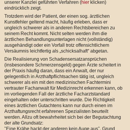
unserer Kanzlei geführten Verfahren (
hier
klicken)
eindrücklich zeigt.
Trotzdem wird der Patient, der einen sog. ärztlichen
Kunstfehler geltend macht, häufig erleben, dass er
ungleich schwerer als in anderen Rechtsbereichen zu
seinem Recht kommt. Nicht selten werden ihm die
ärztlichen Behandlungsunterlagen nicht (vollständig)
ausgehändigt oder ein Vorfall trotz offensichtlichem
Versäumnis leichtfertig als „schicksalhaft“ abgetan.
Die Realisierung von Schadensersatzansprüchen
(insbesondere Schmerzensgeld) gegen Ärzte scheitert in
der Praxis häufig daran, dass ein Anwalt, der nur
gelegentlich in Arzthaftpflichtsachen tätig ist, ungleich
schwerer als ein mit den medizinischen Fachtermini
vertrauter Fachanwalt für Medizinrecht erkennen kann, ob
im vorliegenden Fall der ärztliche Facharztstandard
eingehalten oder unterschritten wurde. Die Richtigkeit
eines ärztlichen Gutachtens kann nur durch einen im
Arzthaftungsrecht erfahrenen Spezialisten beurteilt
werden. Allzu oft bewahrheitet sich bei der Begutachtung
der alte Grundsatz:
"Eine Krähe hackt der anderen kein Auge aus". Grund