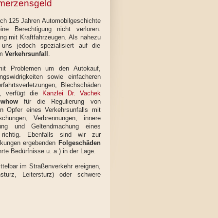
merzensgeld
nach 125 Jahren Automobilgeschichte
ine Berechtigung nicht verloren.
g mit Kraftfahrzeugen. Als nahezu
 uns jedoch spezialisiert auf die
em
Verkehrsunfall
.
 mit Problemen um den Autokauf,
gswidrigkeiten sowie einfacheren
rfahrtsverletzungen, Blechschäden
n, verfügt die
Kanzlei Dr. Vachek
owhow
für die Regulierung von
 Opfer eines Verkehrsunfalls mit
schungen, Verbrennungen, innere
ng und Geltendmachung eines
ichtig. Ebenfalls sind wir zur
änkungen ergebenden
Folgeschäden
te Bedürfnisse u. a.) in der Lage.
ittelbar im Straßenverkehr ereignen,
sturz, Leitersturz) oder schwere