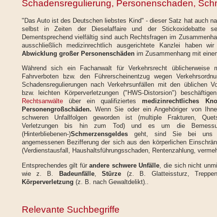
Schadensregulierung, Personenschaden, Sch
"Das Auto ist des Deutschen liebstes Kind" - dieser Satz hat auch 
selbst in Zeiten der Dieselaffaire und der Stickoxidebatte se
Dementsprechend vielfältig sind auch Rechtsfragen im Zusammenhan
ausschließlich medizinrechtlich ausgerichtete Kanzlei haben wir
Abwicklung großer Personenschäden
im Zusammenhang mit ein
Während sich ein Fachanwalt für Verkehrsrecht üblicherweise
Fahrverboten bzw. den Führerscheinentzug wegen Verkehrsordnun
Schadensregulierungen nach Verkehrsunfällen mit den üblichen Vo
bzw. leichten Körperverletzungen ("HWS-Distorsion") beschäftige
Rechtsanwälte
über ein qualifiziertes
medizinrechtliches Kn
Personengroßschäden.
Wenn Sie oder ein Angehöriger von Ihnen
schweren Unfallfolgen geworden ist (multiple Frakturen, Quet
Verletzungen bis hin zum Tod) und es um die Bemessu
(Hinterbliebenen-)
Schmerzensgeldes
geht, sind Sie bei uns r
angemessenen Bezifferung der sich aus den körperlichen Einschr
(Verdienstausfall, Haushaltsführungsschaden, Rentenzahlung, vermehr
Entsprechendes gilt für
andere schwere Unfälle
, die sich nicht unm
wie z. B.
Badeunfälle
,
Stürze
(z. B. Glatteissturz, Treppen
Körperverletzung
(z. B. nach Gewaltdelikt)..
Relevante Suchbegriffe