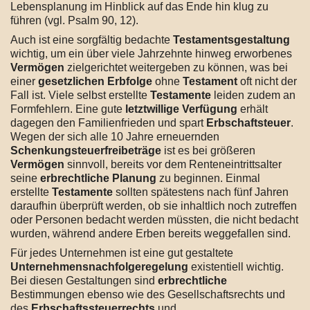
Lebensplanung im Hinblick auf das Ende hin klug zu
führen (vgl. Psalm 90, 12).
Auch ist eine sorgfältig bedachte
Testamentsgestaltung
wichtig, um ein über viele Jahrzehnte hinweg erworbenes
Vermögen
zielgerichtet weitergeben zu können, was bei
einer
gesetzlichen Erbfolge
ohne
Testament
oft nicht der
Fall ist. Viele selbst erstellte
Testamente
leiden zudem an
Formfehlern. Eine gute
letztwillige Verfügung
erhält
dagegen den Familienfrieden und spart
Erbschaftsteuer
.
Wegen der sich alle 10 Jahre erneuernden
Schenkungsteuerfreibeträge
ist es bei größeren
Vermögen
sinnvoll, bereits vor dem Renteneintrittsalter
seine
erbrechtliche Planung
zu beginnen. Einmal
erstellte
Testamente
sollten spätestens nach fünf Jahren
daraufhin überprüft werden, ob sie inhaltlich noch zutreffen
oder Personen bedacht werden müssten, die nicht bedacht
wurden, während andere Erben bereits weggefallen sind.
Für jedes Unternehmen ist eine gut gestaltete
Unternehmensnachfolgeregelung
existentiell wichtig.
Bei diesen Gestaltungen sind
erbrechtliche
Bestimmungen ebenso wie des Gesellschaftsrechts und
des
Erbschaftssteuerrechts
und