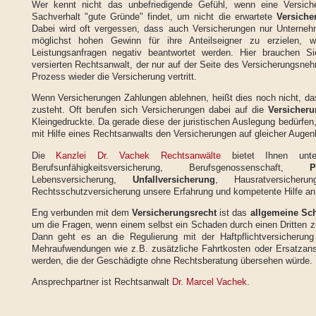
Wer kennt nicht das unbefriedigende Gefühl, wenn eine Versiche
Sachverhalt "gute Gründe" findet, um nicht die erwartete
Versiche
Dabei wird oft vergessen, dass auch Versicherungen nur Unternehm
möglichst hohen Gewinn für ihre Anteilseigner zu erzielen, 
Leistungsanfragen negativ beantwortet werden. Hier brauchen Si
versierten Rechtsanwalt, der nur auf der Seite des Versicherungsne
Prozess wieder die Versicherung vertritt.
Wenn Versicherungen Zahlungen ablehnen, heißt dies noch nicht, da
zusteht. Oft berufen sich Versicherungen dabei auf die
Versicher
Kleingedruckte. Da gerade diese der juristischen Auslegung bedürfen, 
mit Hilfe eines Rechtsanwalts den Versicherungen auf gleicher Auge
Die
Kanzlei Dr. Vachek Rechtsanwälte
bietet Ihnen un
Berufsunfähigkeitsversicherung, Berufsgenossenschaft,
P
Lebensversicherung,
Unfallversicherung
, Hausratversicherun
Rechtsschutzversicherung unsere Erfahrung und kompetente Hilfe an
Eng verbunden mit dem
Versicherungsrecht
ist das
allgemeine Sc
um die Fragen, wenn einem selbst ein Schaden durch einen Dritten zu
Dann geht es an die Regulierung mit der Haftpflichtversicherun
Mehraufwendungen wie z.B. zusätzliche Fahrtkosten oder Ersatzan
werden, die der Geschädigte ohne Rechtsberatung übersehen würde.
Ansprechpartner ist Rechtsanwalt
Dr. Marcel Vachek
.