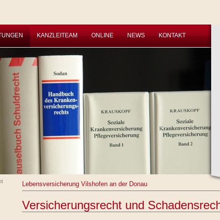
STUNGEN
KANZLEITEAM
ONLINE
NEWS
KONTAKT
ht
Lebensversicherung Vilshofen an der Donau
Versicherungsrecht und Schadensrech