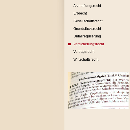
Arzthaftungsrecht
Erbrecht
Gesellschaftsrecht
Grundstücksrecht
Unfallregulierung
Versicherungsrecht
Vertragsrecht
Wirtschaftsrecht