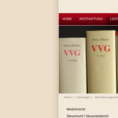
HOME
ARZTHAFTUNG
LEI
Home
>
Leistungen
>
Versicherungsrec
Medizinrecht
Steuerrecht / Steuerstrafrecht