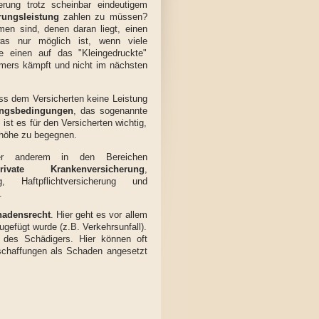
rung trotz scheinbar eindeutigem
rungsleistung
zahlen zu müssen?
en sind, denen daran liegt, einen
was nur möglich ist, wenn viele
e einen auf das "Kleingedruckte"
hmers kämpft und nicht im nächsten
ss dem Versicherten keine Leistung
ungsbedingungen
, das sogenannte
ist es für den Versicherten wichtig,
nhöhe zu begegnen.
ter anderem in den Bereichen
rivate Krankenversicherung
,
g, Haftpflichtversicherung und
.
hadensrecht
. Hier geht es vor allem
gefügt wurde (z.B. Verkehrsunfall).
g des Schädigers. Hier können oft
schaffungen als Schaden angesetzt