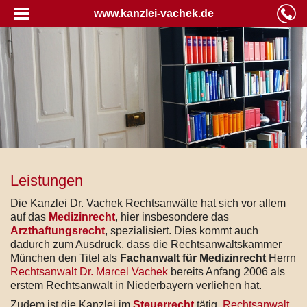
www.kanzlei-vachek.de
Leistungen
Die Kanzlei Dr. Vachek Rechtsanwälte hat sich vor allem
auf das
Medizinrecht
, hier insbesondere das
Arzthaftungsrecht
, spezialisiert. Dies kommt auch
dadurch zum Ausdruck, dass die Rechtsanwaltskammer
München den Titel als
Fachanwalt für Medizinrecht
Herrn
Rechtsanwalt Dr. Marcel Vachek
bereits Anfang 2006 als
erstem Rechtsanwalt in Niederbayern verliehen hat.
Zudem ist die Kanzlei im
Steuerrecht
tätig.
Rechtsanwalt