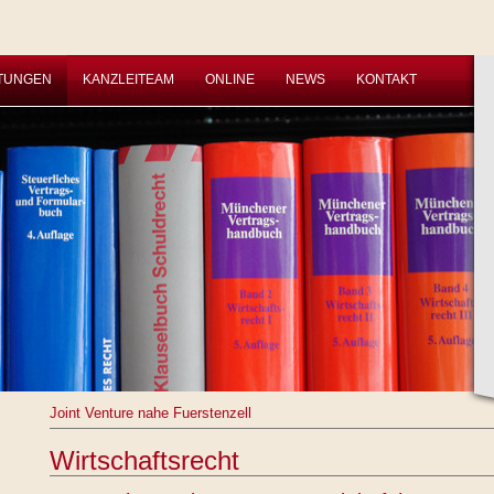
STUNGEN
KANZLEITEAM
ONLINE
NEWS
KONTAKT
Joint Venture nahe Fuerstenzell
Wirtschaftsrecht