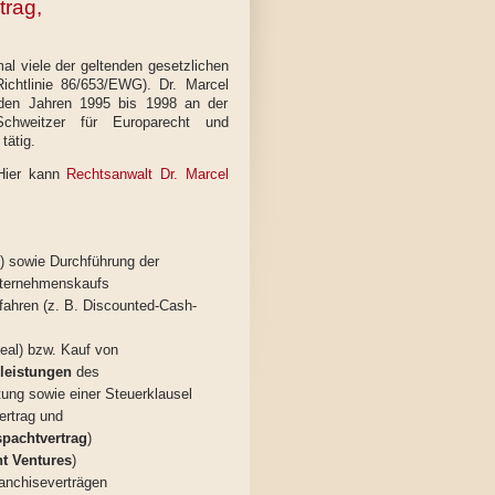
rag,
al viele der geltenden gesetzlichen
ichtlinie 86/653/EWG). Dr. Marcel
den Jahren 1995 bis 1998 an der
chweitzer für Europarecht und
tätig.
 Hier kann
Rechtsanwalt Dr. Marcel
nt) sowie Durchführung der
nternehmenskaufs
ahren (z. B. Discounted-Cash-
Deal) bzw. Kauf von
leistungen
des
tung sowie einer Steuerklausel
ertrag und
spachtvertrag
)
nt Ventures
)
anchiseverträgen