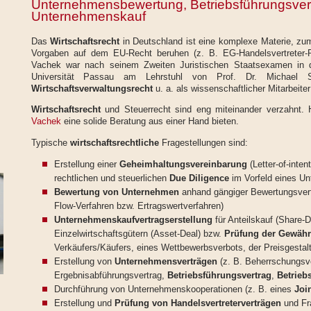
Unternehmensbewertung, Betriebsführungsvert
Unternehmenskauf
Das
Wirtschaftsrecht
in Deutschland ist eine komplexe Materie, zum
Vorgaben auf dem EU-Recht beruhen (z. B. EG-Handelsvertreter-R
Vachek war nach seinem Zweiten Juristischen Staatsexamen in 
Universität Passau am Lehrstuhl von Prof. Dr. Michael S
Wirtschaftsverwaltungsrecht
u. a. als wissenschaftlicher Mitarbeiter 
Wirtschaftsrecht
und Steuerrecht sind eng miteinander verzahnt.
Vachek
eine solide Beratung aus einer Hand bieten.
Typische
wirtschaftsrechtliche
Fragestellungen sind:
Erstellung einer
Geheimhaltungsvereinbarung
(Letter-of-inte
rechtlichen und steuerlichen
Due Diligence
im Vorfeld eines U
Bewertung von Unternehmen
anhand gängiger Bewertungsverf
Flow-Verfahren bzw. Ertragswertverfahren)
Unternehmenskaufvertragserstellung
für Anteilskauf (Share-
Einzelwirtschaftsgütern (Asset-Deal) bzw.
Prüfung der Gewähr
Verkäufers/Käufers, eines Wettbewerbsverbots, der Preisgestal
Erstellung von
Unternehmensverträgen
(z. B. Beherrschungsv
Ergebnisabführungsvertrag,
Betriebsführungsvertrag
,
Betrieb
Durchführung von Unternehmenskooperationen (z. B. eines
Joi
Erstellung und
Prüfung von Handelsvertreterverträgen
und Fr