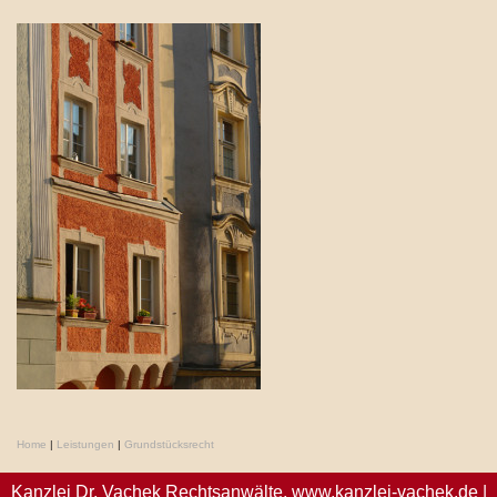
Home
|
Leistungen
|
Grundstücksrecht
Kanzlei Dr. Vachek Rechtsanwälte,
www.kanzlei-vachek.de
|