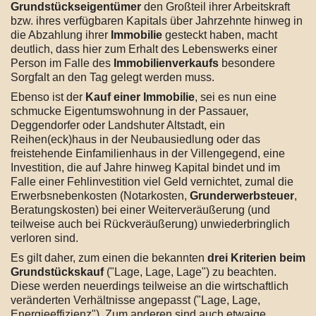
Grundstückseigentümer
den Großteil ihrer Arbeitskraft
bzw. ihres verfügbaren Kapitals über Jahrzehnte hinweg in
die Abzahlung ihrer
Immobilie
gesteckt haben, macht
deutlich, dass hier zum Erhalt des Lebenswerks einer
Person im Falle des
Immobilienverkaufs
besondere
Sorgfalt an den Tag gelegt werden muss.
Ebenso ist der
Kauf einer Immobilie
, sei es nun eine
schmucke Eigentumswohnung in der Passauer,
Deggendorfer oder Landshuter Altstadt, ein
Reihen(eck)haus in der Neubausiedlung oder das
freistehende Einfamilienhaus in der Villengegend, eine
Investition, die auf Jahre hinweg Kapital bindet und im
Falle einer Fehlinvestition viel Geld vernichtet, zumal die
Erwerbsnebenkosten (Notarkosten,
Grunderwerbsteuer
,
Beratungskosten) bei einer Weiterveräußerung (und
teilweise auch bei Rückveräußerung) unwiederbringlich
verloren sind.
Es gilt daher, zum einen die bekannten
drei Kriterien beim
Grundstückskauf
("Lage, Lage, Lage") zu beachten.
Diese werden neuerdings teilweise an die wirtschaftlich
veränderten Verhältnisse angepasst ("Lage, Lage,
Energieeffizienz"). Zum anderen sind auch etwaige