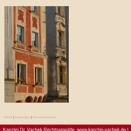
Home
|
Leistungen
|
Grundstücksrecht
Kanzlei Dr. Vachek Rechtsanwälte,
www.kanzlei-vachek.de
|