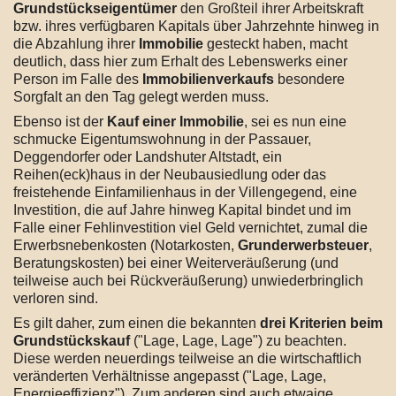
Grundstückseigentümer
den Großteil ihrer Arbeitskraft
bzw. ihres verfügbaren Kapitals über Jahrzehnte hinweg in
die Abzahlung ihrer
Immobilie
gesteckt haben, macht
deutlich, dass hier zum Erhalt des Lebenswerks einer
Person im Falle des
Immobilienverkaufs
besondere
Sorgfalt an den Tag gelegt werden muss.
Ebenso ist der
Kauf einer Immobilie
, sei es nun eine
schmucke Eigentumswohnung in der Passauer,
Deggendorfer oder Landshuter Altstadt, ein
Reihen(eck)haus in der Neubausiedlung oder das
freistehende Einfamilienhaus in der Villengegend, eine
Investition, die auf Jahre hinweg Kapital bindet und im
Falle einer Fehlinvestition viel Geld vernichtet, zumal die
Erwerbsnebenkosten (Notarkosten,
Grunderwerbsteuer
,
Beratungskosten) bei einer Weiterveräußerung (und
teilweise auch bei Rückveräußerung) unwiederbringlich
verloren sind.
Es gilt daher, zum einen die bekannten
drei Kriterien beim
Grundstückskauf
("Lage, Lage, Lage") zu beachten.
Diese werden neuerdings teilweise an die wirtschaftlich
veränderten Verhältnisse angepasst ("Lage, Lage,
Energieeffizienz"). Zum anderen sind auch etwaige