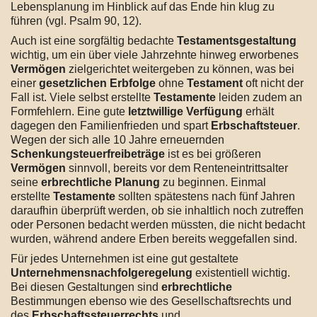
Lebensplanung im Hinblick auf das Ende hin klug zu
führen (vgl. Psalm 90, 12).
Auch ist eine sorgfältig bedachte
Testamentsgestaltung
wichtig, um ein über viele Jahrzehnte hinweg erworbenes
Vermögen
zielgerichtet weitergeben zu können, was bei
einer
gesetzlichen Erbfolge
ohne
Testament
oft nicht der
Fall ist. Viele selbst erstellte
Testamente
leiden zudem an
Formfehlern. Eine gute
letztwillige Verfügung
erhält
dagegen den Familienfrieden und spart
Erbschaftsteuer
.
Wegen der sich alle 10 Jahre erneuernden
Schenkungsteuerfreibeträge
ist es bei größeren
Vermögen
sinnvoll, bereits vor dem Renteneintrittsalter
seine
erbrechtliche Planung
zu beginnen. Einmal
erstellte
Testamente
sollten spätestens nach fünf Jahren
daraufhin überprüft werden, ob sie inhaltlich noch zutreffen
oder Personen bedacht werden müssten, die nicht bedacht
wurden, während andere Erben bereits weggefallen sind.
Für jedes Unternehmen ist eine gut gestaltete
Unternehmensnachfolgeregelung
existentiell wichtig.
Bei diesen Gestaltungen sind
erbrechtliche
Bestimmungen ebenso wie des Gesellschaftsrechts und
des
Erbschaftssteuerrechts
und