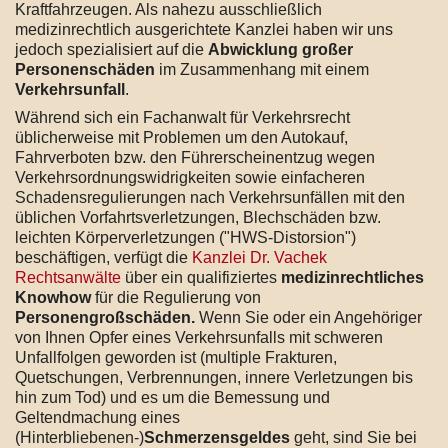
Kraftfahrzeugen. Als nahezu ausschließlich
medizinrechtlich ausgerichtete Kanzlei haben wir uns
jedoch spezialisiert auf die
Abwicklung großer
Personenschäden
im Zusammenhang mit einem
Verkehrsunfall
.
Während sich ein Fachanwalt für Verkehrsrecht
üblicherweise mit Problemen um den Autokauf,
Fahrverboten bzw. den Führerscheinentzug wegen
Verkehrsordnungswidrigkeiten sowie einfacheren
Schadensregulierungen nach Verkehrsunfällen mit den
üblichen Vorfahrtsverletzungen, Blechschäden bzw.
leichten Körperverletzungen ("HWS-Distorsion")
beschäftigen, verfügt die
Kanzlei Dr. Vachek
Rechtsanwälte
über ein qualifiziertes
medizinrechtliches
Knowhow
für die Regulierung von
Personengroßschäden.
Wenn Sie oder ein Angehöriger
von Ihnen Opfer eines Verkehrsunfalls mit schweren
Unfallfolgen geworden ist (multiple Frakturen,
Quetschungen, Verbrennungen, innere Verletzungen bis
hin zum Tod) und es um die Bemessung und
Geltendmachung eines
(Hinterbliebenen-)
Schmerzensgeldes
geht, sind Sie bei