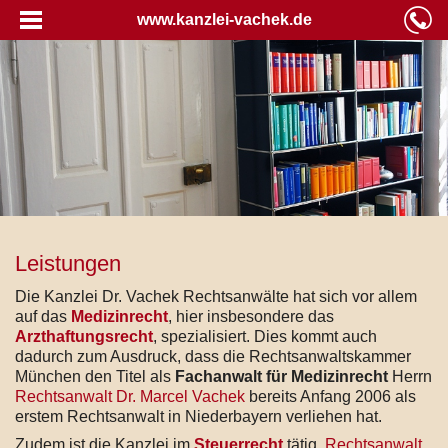
www.kanzlei-vachek.de
Leistungen
Die Kanzlei Dr. Vachek Rechtsanwälte hat sich vor allem
auf das
Medizinrecht
, hier insbesondere das
Arzthaftungsrecht
, spezialisiert. Dies kommt auch
dadurch zum Ausdruck, dass die Rechtsanwaltskammer
München den Titel als
Fachanwalt für Medizinrecht
Herrn
Rechtsanwalt Dr. Marcel Vachek
bereits Anfang 2006 als
erstem Rechtsanwalt in Niederbayern verliehen hat.
Zudem ist die Kanzlei im
Steuerrecht
tätig.
Rechtsanwalt