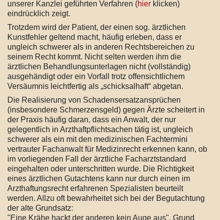
unserer Kanzlei geführten Verfahren (
hier
klicken)
eindrücklich zeigt.
Trotzdem wird der Patient, der einen sog. ärztlichen
Kunstfehler geltend macht, häufig erleben, dass er
ungleich schwerer als in anderen Rechtsbereichen zu
seinem Recht kommt. Nicht selten werden ihm die
ärztlichen Behandlungsunterlagen nicht (vollständig)
ausgehändigt oder ein Vorfall trotz offensichtlichem
Versäumnis leichtfertig als „schicksalhaft“ abgetan.
Die Realisierung von Schadensersatzansprüchen
(insbesondere Schmerzensgeld) gegen Ärzte scheitert in
der Praxis häufig daran, dass ein Anwalt, der nur
gelegentlich in Arzthaftpflichtsachen tätig ist, ungleich
schwerer als ein mit den medizinischen Fachtermini
vertrauter Fachanwalt für Medizinrecht erkennen kann, ob
im vorliegenden Fall der ärztliche Facharztstandard
eingehalten oder unterschritten wurde. Die Richtigkeit
eines ärztlichen Gutachtens kann nur durch einen im
Arzthaftungsrecht erfahrenen Spezialisten beurteilt
werden. Allzu oft bewahrheitet sich bei der Begutachtung
der alte Grundsatz:
"Eine Krähe hackt der anderen kein Auge aus". Grund