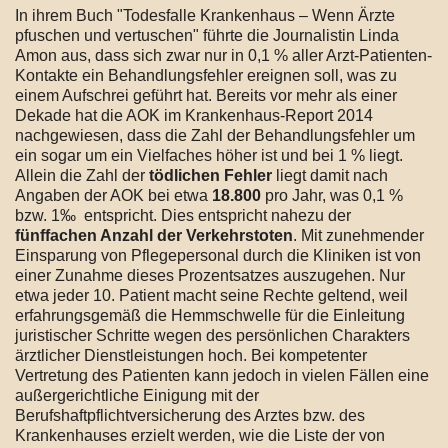
In ihrem Buch "Todesfalle Krankenhaus – Wenn Ärzte
pfuschen und vertuschen" führte die Journalistin Linda
Amon aus, dass sich zwar nur in 0,1 % aller Arzt-Patienten-
Kontakte ein Behandlungsfehler ereignen soll, was zu
einem Aufschrei geführt hat. Bereits vor mehr als einer
Dekade hat die AOK im Krankenhaus-Report 2014
nachgewiesen, dass die Zahl der Behandlungsfehler um
ein sogar um ein Vielfaches höher ist und bei 1 % liegt.
Allein die Zahl der
tödlichen Fehler
liegt damit nach
Angaben der AOK bei etwa
18.800
pro Jahr, was 0,1 %
bzw. 1‰ entspricht. Dies entspricht nahezu der
fünffachen Anzahl der Verkehrstoten
. Mit zunehmender
Einsparung von Pflegepersonal durch die Kliniken ist von
einer Zunahme dieses Prozentsatzes auszugehen. Nur
etwa jeder 10. Patient macht seine Rechte geltend, weil
erfahrungsgemäß die Hemmschwelle für die Einleitung
juristischer Schritte wegen des persönlichen Charakters
ärztlicher Dienstleistungen hoch. Bei kompetenter
Vertretung des Patienten kann jedoch in vielen Fällen eine
außergerichtliche Einigung mit der
Berufshaftpflichtversicherung des Arztes bzw. des
Krankenhauses erzielt werden, wie die Liste der von